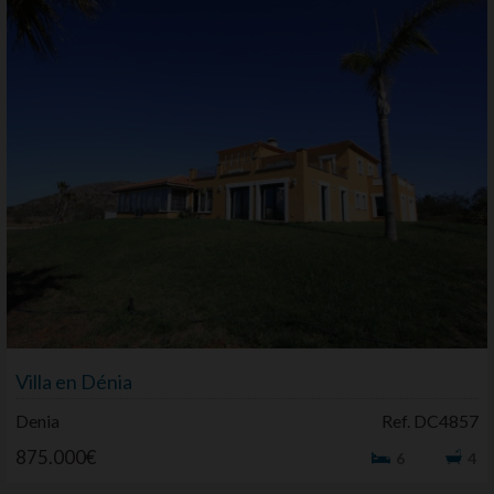
Villa en Dénia
Denia
Ref. DC4857
875.000€
6
4