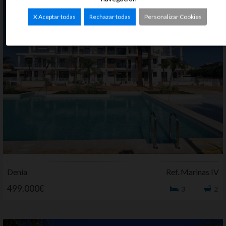
X Aceptar todas
Rechazar todas
Personalizar Cookies
Denia
Ref. Marinas IV
499.000€
3
2