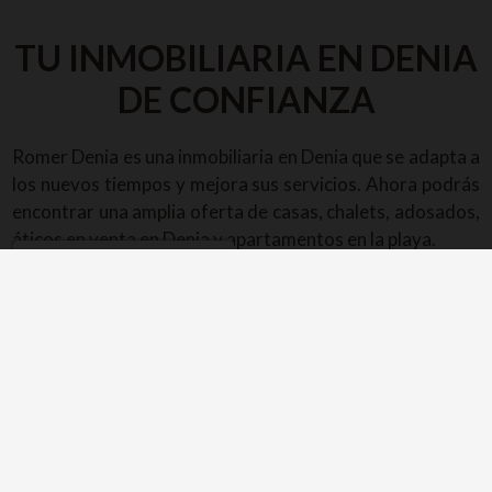
TU INMOBILIARIA EN DENIA
DE CONFIANZA
Romer Denia es una inmobiliaria en Denia que se adapta a
los nuevos tiempos y mejora sus servicios. Ahora podrás
encontrar una amplia oferta de casas, chalets, adosados,
áticos en venta en Denia y apartamentos en la playa.
Gestionar consentimiento
¿Sabes dónde te gustaría vivir? ¡Tenemos casas en
urbanización con campo de golf en Denia!
Tú eliges lo que más te convenga. Visita las ofertas de
nuestra inmobiliaria en Denia para ver cuál de ellas se
ajusta a tus necesidades.
Porque comprar un adosado es un gran paso, Romer
Denia quiere asesorarte de forma personalizada hasta
dar con el que cumpla las características que desees.